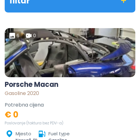
filtar
6
0
Porsche Macan
Gasoline 2020
Potrebna cijena
€ 0
Poslovanje (faktura bez PDV-a)
Mjesto
Fuel type