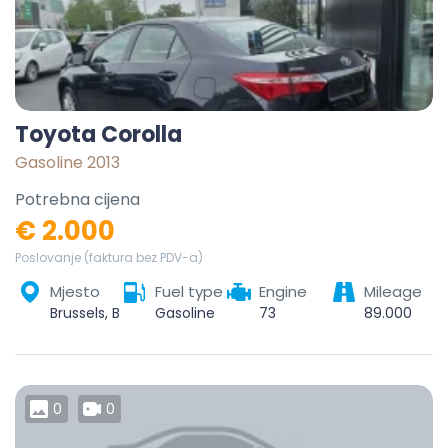
Toyota Corolla
Gasoline 2013
Potrebna cijena
€ 2.000
Poslovanje (faktura bez PDV-a)
Mjesto
Fuel type
Engine
Mileage
Brussels, Brussels-Capital, Belgium
Gasoline
73
89.000
0
0