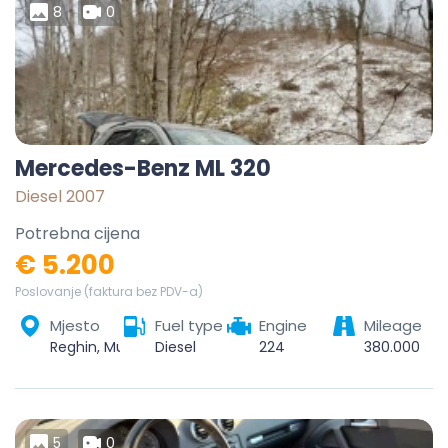
8
0
Mercedes-Benz ML 320
Diesel 2007
Potrebna cijena
€ 5.200
Poslovanje (faktura bez PDV-a)
Mjesto
Fuel type
Engine
Mileage
Reghin, Mureș, România
Diesel
224
380.000
5
0