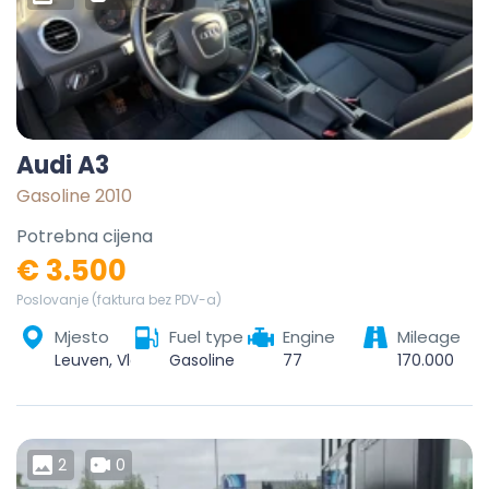
Audi A3
Gasoline 2010
Potrebna cijena
€ 3.500
Poslovanje (faktura bez PDV-a)
Mjesto
Fuel type
Engine
Mileage
Leuven, Vlaams-Brabant, Vlaanderen, België
Gasoline
77
170.000
2
0