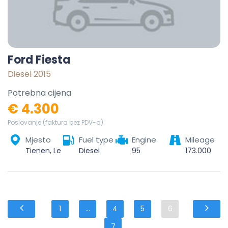
Ford Fiesta
Diesel 2015
Potrebna cijena
€ 4.300
Poslovanje (faktura bez PDV-a)
Mjesto
Fuel type
Engine
Mileage
Tienen, Leuven, Flemish Brabant, Flanders, 3300, Belgium
Diesel
95
173.000
1
...
4
5
6
7