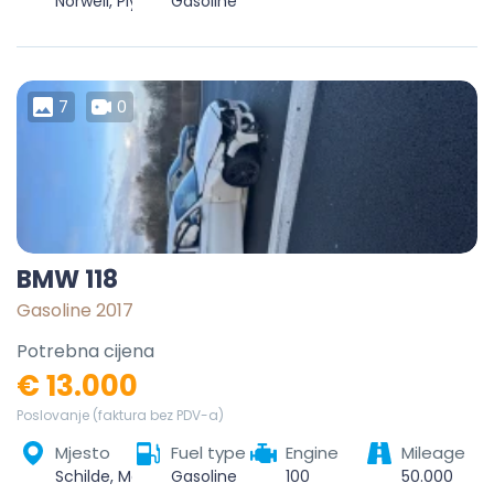
Norwell, Plymouth County, Massachusetts, 02061, United States
Gasoline
7
0
BMW 118
Gasoline 2017
Potrebna cijena
€ 13.000
Poslovanje (faktura bez PDV-a)
Mjesto
Fuel type
Engine
Mileage
Schilde, Malle, Antwerp, Flanders, 2970, Belgium
Gasoline
100
50.000