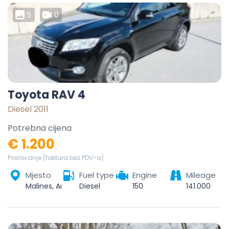
5
0
Toyota RAV 4
Diesel 2011
Potrebna cijena
€ 1.200
Poslovanje (faktura bez PDV-a)
Mjesto
Fuel type
Engine
Mileage
Malines, Anvers, Flandre, Belgique
Diesel
150
141.000