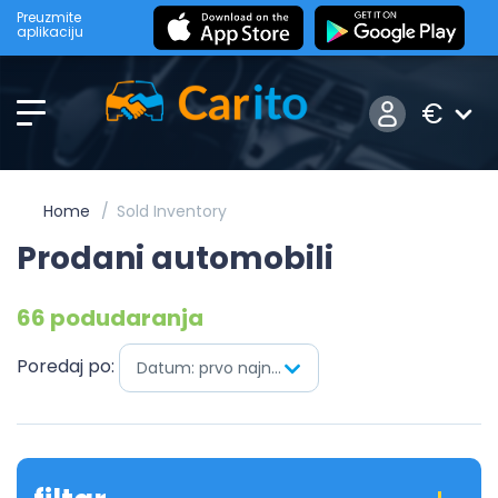
Preuzmite
aplikaciju
€
Home
Sold Inventory
Prodani automobili
66 podudaranja
Poredaj po:
Datum: prvo najnovije