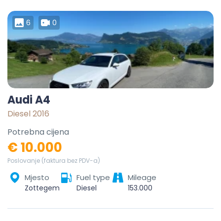
6
0
Audi A4
Diesel 2016
Potrebna cijena
€ 10.000
Poslovanje (faktura bez PDV-a)
Mjesto
Fuel type
Mileage
Zottegem, Aalst, East Flanders, Flanders, 9620, Belgium
Diesel
153.000