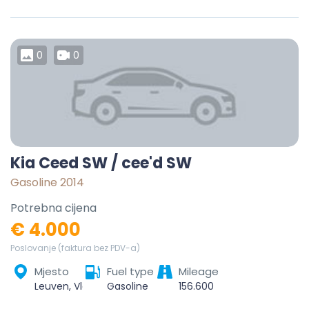
0
0
Kia Ceed SW / cee'd SW
Gasoline 2014
Potrebna cijena
€ 4.000
Poslovanje (faktura bez PDV-a)
Mjesto
Fuel type
Mileage
Leuven, Vlaams-Brabant, Vlaanderen, België
Gasoline
156.600