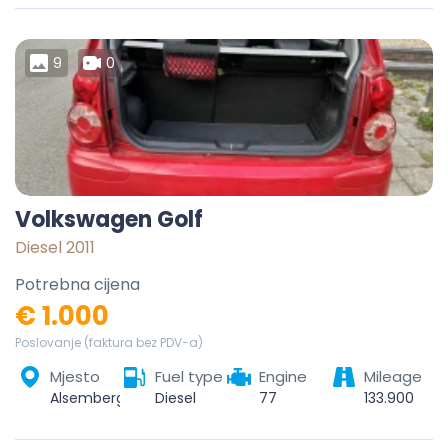
9
0
Volkswagen Golf
Diesel 2011
Potrebna cijena
€ 1.000
Poslovanje (faktura bez PDV-a)
Mjesto
Fuel type
Engine
Mileage
Alsemberg, Beersel, Halle-Vilvoorde, Vlaams-Brabant, Vlaanderen, 1652, België
Diesel
77
133.900