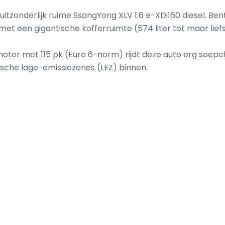
itzonderlijk ruime SsangYong XLV 1.6 e-XDi160 diesel. Bent
 een gigantische kofferruimte (574 liter tot maar liefst
elmotor met 115 pk (Euro 6-norm) rijdt deze auto erg soepel
ische lage-emissiezones (LEZ) binnen.
