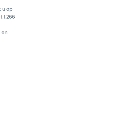
 u op 
 1.266 
 en 