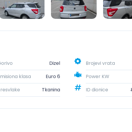
orivo
Dizel
Brojevi vrata
misiona klasa
Euro 6
Power KW
resvlake
Tkanina
ID dionice