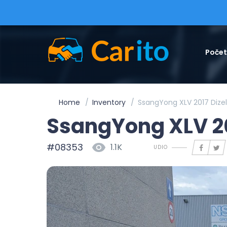
Poče
Home
Inventory
SsangYong XLV 2017 Dizel 
SsangYong XLV 201
#08353
1.1K
UDIO