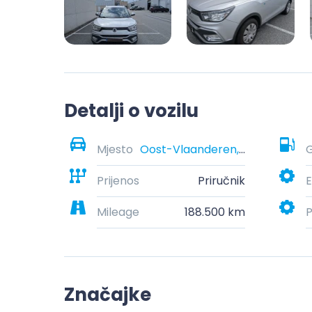
Detalji o vozilu
Mjesto
Oost-Vlaanderen, België
G
Prijenos
Priručnik
E
Mileage
188.500 km
P
Značajke