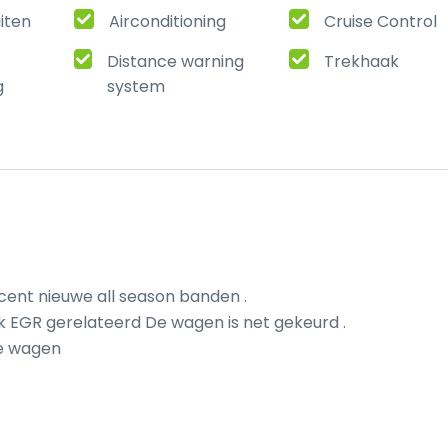
uiten
Airconditioning
Cruise Control
Distance warning
Trekhaak
g
system
cent nieuwe all season banden .

nk EGR gerelateerd De wagen is net gekeurd .

e wagen
