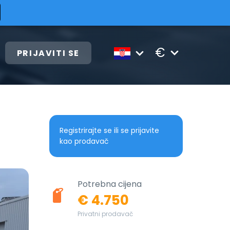
€
PRIJAVITI SE
Registrirajte se ili se prijavite
kao prodavač
Potrebna cijena
€ 4.750
Privatni prodavač