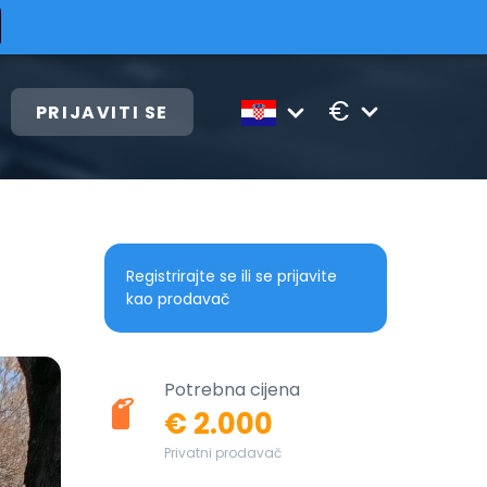
€
PRIJAVITI SE
Registrirajte se ili se prijavite
kao prodavač
Potrebna cijena
€ 2.000
Privatni prodavač