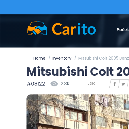
Poče
Home
Inventory
Mitsubishi Colt 2005 Benzi
Mitsubishi Colt 2
#08122
2.3K
UDIO