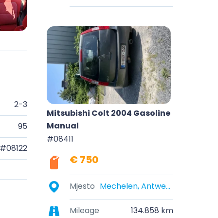
2-3
Mitsubishi Colt 2004 Gasoline
Manual
95
#08411
#08122
€ 750
Mjesto
Mechelen, Antwerpen, België
Mileage
134.858 km