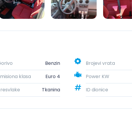
orivo
Benzin
Brojevi vrata
misiona klasa
Euro 4
Power KW
resvlake
Tkanina
ID dionice