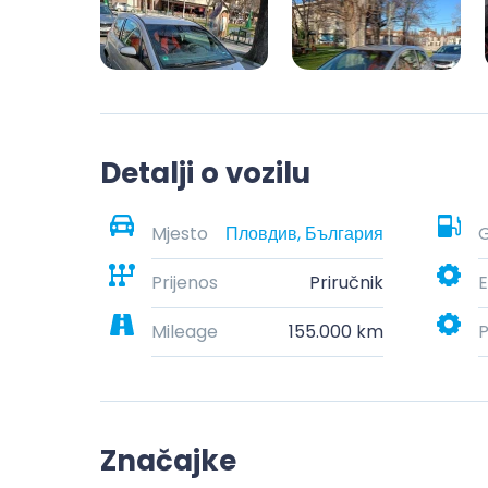
Detalji o vozilu
Mjesto
Пловдив, България
G
Prijenos
Priručnik
E
Mileage
155.000 km
P
Značajke