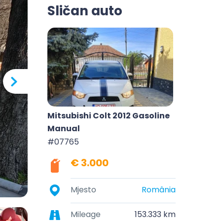
Sličan auto
Mitsubishi Colt 2012 Gasoline
Manual
#07765
€ 3.000
Mjesto
România
Mileage
153.333 km