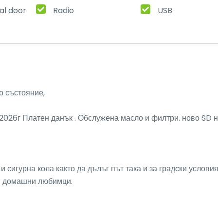
al door
Radio
USB
 състояние, 

 2026г Платен данък . Обслужена масло и филтри. ново SD н
сигурна кола както да дълъг път така и за градски условия.
и домашни любимци.