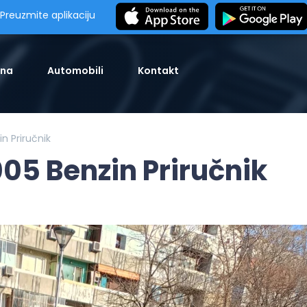
Preuzmite aplikaciju
tna
Automobili
Kontakt
n Priručnik
005 Benzin Priručnik