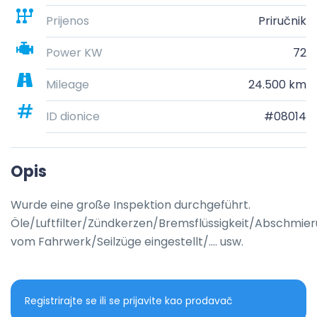
Prijenos
Priručnik
Power KW
72
Mileage
24.500 km
ID dionice
#08014
Opis
Wurde eine große Inspektion durchgeführt. 
Öle/Luftfilter/Zündkerzen/Bremsflüssigkeit/Abschmier
vom Fahrwerk/Seilzüge eingestellt/…. usw.
Registrirajte se ili se prijavite kao prodavač