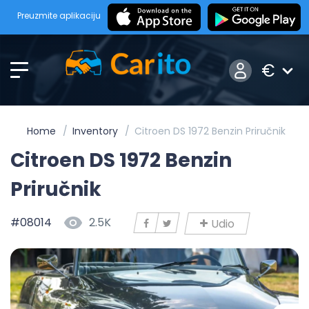
Preuzmite aplikaciju
€
Home
Inventory
Citroen DS 1972 Benzin Priručnik
Citroen DS 1972 Benzin
Priručnik
#08014
2.5K
Udio