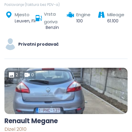
Poslovanje (faktura bez PDV-a)
Vrsta
Mjesto
Engine
Mileage
Leuven, Flemish Brabant, Flanders, Belgium
100
61.100
goriva
Benzin
Privatni prodavač
2
0
Renault Megane
Dizel 2010