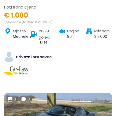
Potrebna cijena
€ 1.000
Poslovanje (faktura bez PDV-a)
Vrsta
Mjesto
Engine
Mileage
Mechelen, Antwerp, Flanders, Belgium
80
212.000
goriva
Dizel
Privatni prodavač
9
0