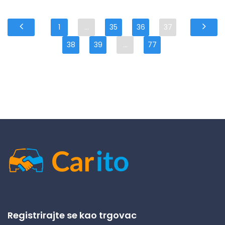
1
...
35
36
37
38
39
...
77
Registrirajte se kao trgovac