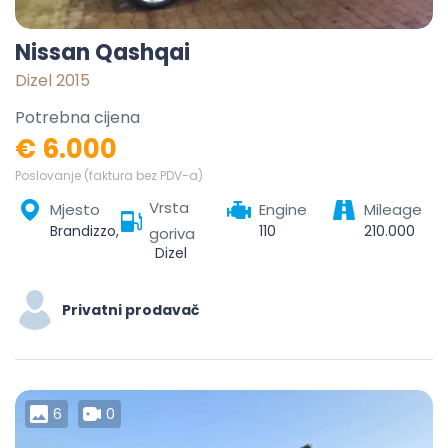
Nissan Qashqai
Dizel 2015
Potrebna cijena
€ 6.000
Poslovanje (faktura bez PDV-a)
Vrsta
Mjesto
Engine
Mileage
Brandizzo, Torino, Piemonte, 10032, Italia
110
210.000
goriva
Dizel
Privatni prodavač
6
0