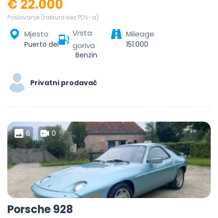
€ 22.000
Poslovanje (faktura bez PDV-a)
Vrsta
Mjesto
Mileage
Puerto del Rosario, Las Palmas, Canary Islands, Spain
151.000
goriva
Benzin
Privatni prodavač
6
0
Porsche 928