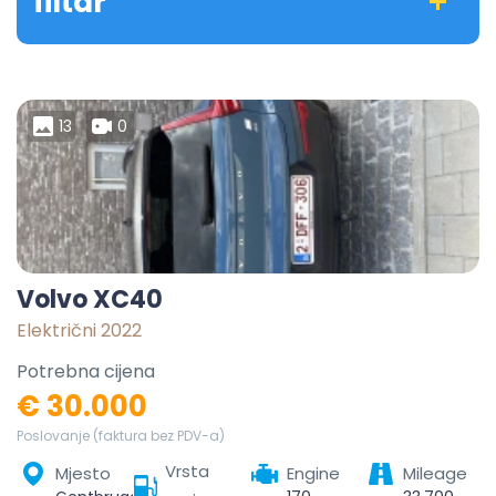
filtar
13
0
Volvo XC40
Električni 2022
Potrebna cijena
€ 30.000
Poslovanje (faktura bez PDV-a)
Vrsta
Mjesto
Engine
Mileage