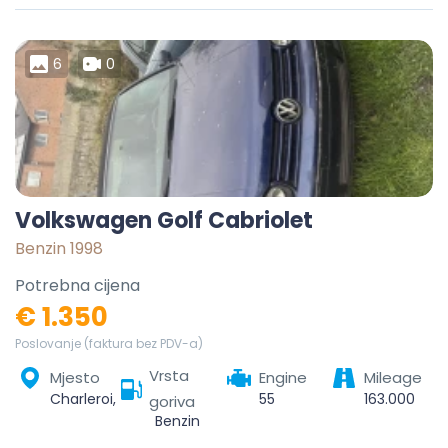
6
0
Volkswagen Golf Cabriolet
Benzin 1998
Potrebna cijena
€ 1.350
Poslovanje (faktura bez PDV-a)
Vrsta
Mjesto
Engine
Mileage
Charleroi, Hainaut, Wallonie, Belgique
55
163.000
goriva
Benzin