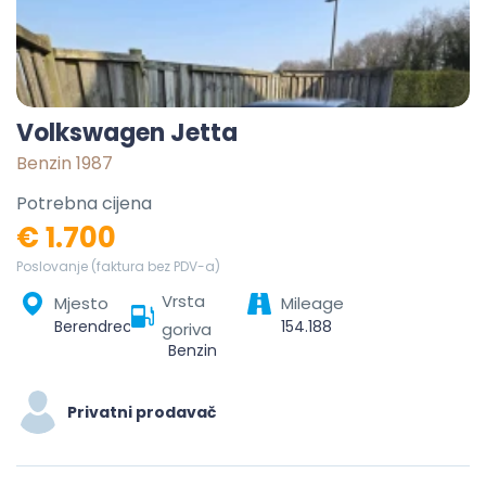
Volkswagen Jetta
Benzin 1987
Potrebna cijena
€ 1.700
Poslovanje (faktura bez PDV-a)
Vrsta
Mjesto
Mileage
Berendrecht, Berendrecht-Zandvliet-Lillo, Antwerpen, Vlaanderen, België
154.188
goriva
Benzin
Privatni prodavač