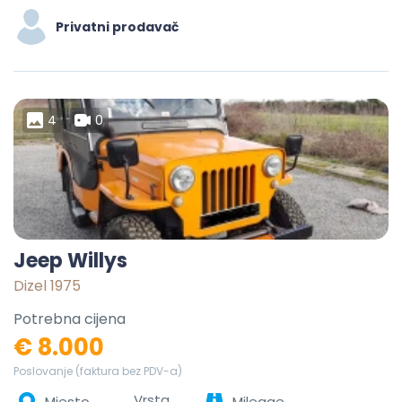
Privatni prodavač
4
0
Jeep Willys
Dizel 1975
Potrebna cijena
€ 8.000
Poslovanje (faktura bez PDV-a)
Vrsta
Mjesto
Mileage