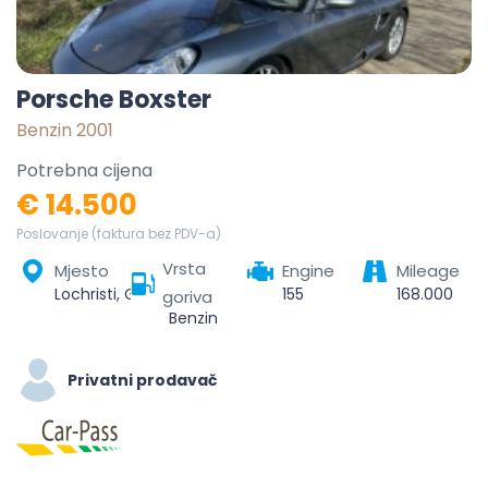
Porsche Boxster
Benzin 2001
Potrebna cijena
€ 14.500
Poslovanje (faktura bez PDV-a)
Vrsta
Mjesto
Engine
Mileage
Lochristi, Gent, Oost-Vlaanderen, Vlaanderen, België
155
168.000
goriva
Benzin
Privatni prodavač