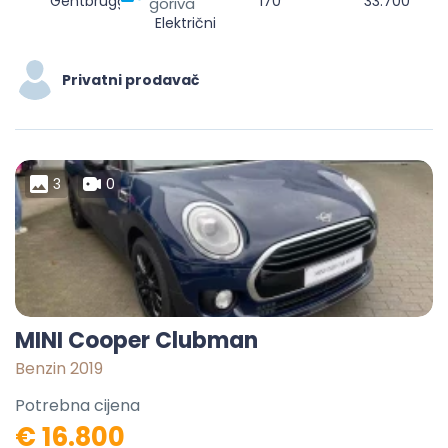
Gentbrugge, Gent, Oost-Vlaanderen, 9050, België
170
33.700
goriva
Električni
Privatni prodavač
3
0
MINI Cooper Clubman
Benzin 2019
Potrebna cijena
€ 16.800