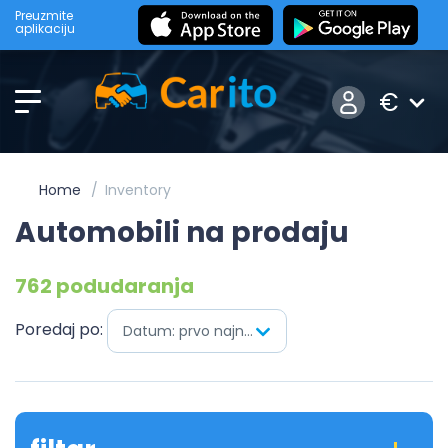
Preuzmite
aplikaciju
€
Home
Inventory
Automobili na prodaju
762 podudaranja
Poredaj po:
Datum: prvo najnovije