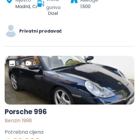
Madrid, Community of Madrid, Spain
1.500
goriva
Dizel
Privatni prodavač
5
0
Porsche 996
Benzin 1998
Potrebna cijena