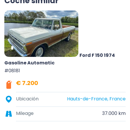
Coche similar
Ford F 150 1974
Gasoline Automatic
#08181
€ 7.200
Ubicación
Hauts-de-France, France
Mileage
37.000 km