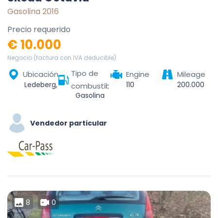
Gasolina 2016
Precio requerido
€ 10.000
Negocio (factura con IVA deducible)
Tipo de
Ubicación
Engine
Mileage
Ledeberg, Gent, Oost-Vlaanderen, Vlaanderen, België
110
200.000
combustible
Gasolina
Vendedor particular
8
0