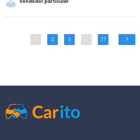
Vendedor particular
1
2
3
...
77