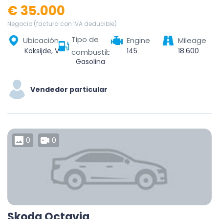
€ 35.000
Negocio (factura con IVA deducible)
Tipo de
Ubicación
Engine
Mileage
Koksijde, Veurne, West-Vlaanderen, Vlaanderen, 8670, België
145
18.600
combustible
Gasolina
Vendedor particular
0
0
Skoda Octavia