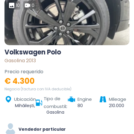
10
0
Volkswagen Polo
Gasolina 2013
Precio requerido
€ 4.300
Negocio (factura con IVA deducible)
Tipo de
Ubicación
Engine
Mileage
Mihăilești, Giurgiu, România
80
210.000
combustible
Gasolina
Vendedor particular