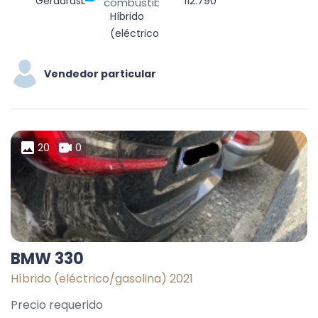
Geraardsbergen, Aalst, Oost-Vlaanderen, Vlaanderen, België
112.790
combustible
Híbrido
(eléctrico/gasolina)
Vendedor particular
20
0
BMW 330
Híbrido (eléctrico/gasolina) 2021
Precio requerido