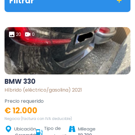
Filtrar
20
0
BMW 330
Híbrido (eléctrico/gasolina) 2021
Precio requerido
€ 12.000
Negocio (factura con IVA deducible)
Tipo de
Ubicación
Mileage