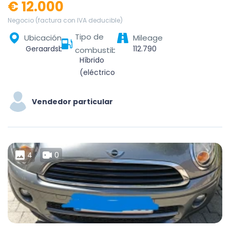
€ 12.000
Negocio (factura con IVA deducible)
Tipo de
Ubicación
Mileage
Geraardsbergen, Aalst, Oost-Vlaanderen, Vlaanderen, België
112.790
combustible
Híbrido
(eléctrico/gasolina)
Vendedor particular
4
0