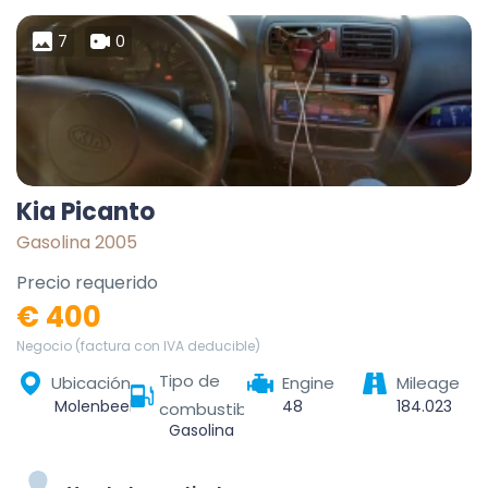
7
0
Kia Picanto
Gasolina 2005
Precio requerido
€ 400
Negocio (factura con IVA deducible)
Tipo de
Ubicación
Engine
Mileage
Molenbeek-Saint-Jean, Bruxelles-Capitale, 1080, Belgique
48
184.023
combustible
Gasolina