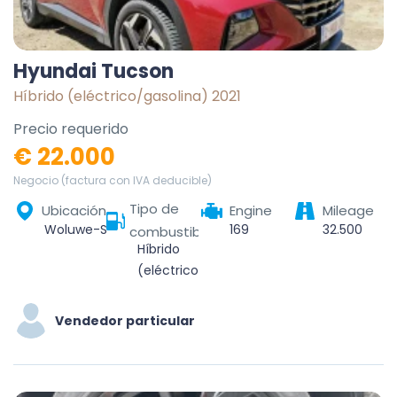
Hyundai Tucson
Híbrido (eléctrico/gasolina) 2021
Precio requerido
€ 22.000
Negocio (factura con IVA deducible)
Tipo de
Ubicación
Engine
Mileage
Woluwe-Saint-Pierre, Bruxelles-Capitale, 1150, Belgique
169
32.500
combustible
Híbrido
(eléctrico/gasolina)
Vendedor particular