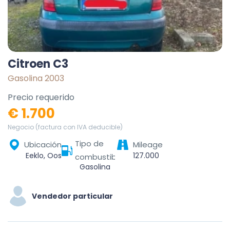
Citroen C3
Gasolina 2003
Precio requerido
€ 1.700
Negocio (factura con IVA deducible)
Tipo de
Ubicación
Mileage
Eeklo, Oost-Vlaanderen, Vlaanderen, 9900, België
127.000
combustible
Gasolina
Vendedor particular