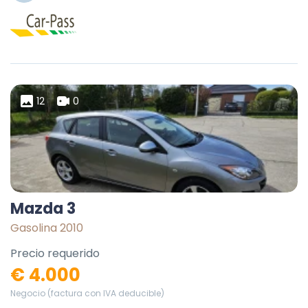
12
0
Mazda 3
Gasolina 2010
Precio requerido
€ 4.000
Negocio (factura con IVA deducible)