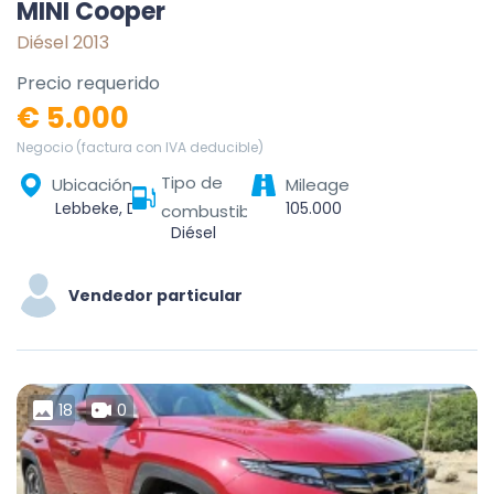
MINI Cooper
Diésel 2013
Precio requerido
€ 5.000
Negocio (factura con IVA deducible)
Tipo de
Ubicación
Mileage
Lebbeke, Dendermonde, Oost-Vlaanderen, Vlaanderen, 9280, België
105.000
combustible
Diésel
Vendedor particular
18
0