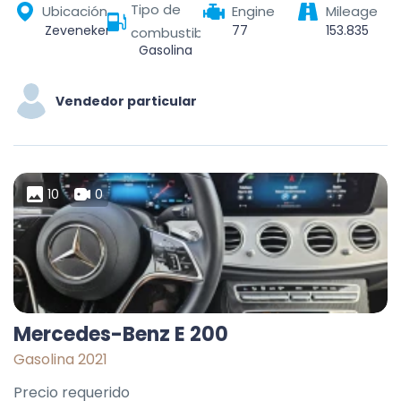
Tipo de
Ubicación
Engine
Mileage
Zeveneken, Lochristi, Gent, Oost-Vlaanderen, Vlaanderen, België
77
153.835
combustible
Gasolina
Vendedor particular
10
0
Mercedes-Benz E 200
Gasolina 2021
Precio requerido