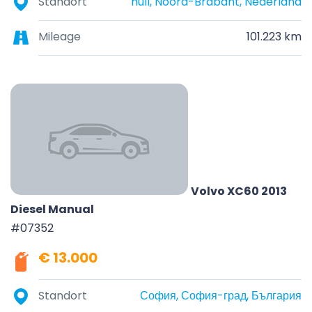
Standort
null, Noord-Brabant, Nederland
Mileage
101.223 km
Volvo XC60 2013
Diesel Manual
#07352
€ 13.000
Standort
София, София-град, България