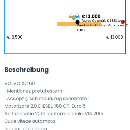
€ 13.000
Teures Geschäft € 1.833 teurer
Durchschnittlicher Marktpreis €
11.167
€ 8.500
€ 13.000
Beschreibung
VOLVO XC 60

! Mentionez pretul este in !

! Accept și schimburi, rog seriozitate !

Motorizare 2.0 DIESEL, 180 CP, Euro 6

An fabricatie 2014 conform codului VIN 2015

Cutie viteze automata

Interior piele crem
