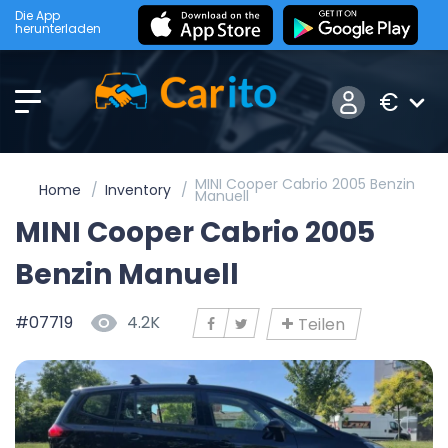
Die App
herunterladen
€
MINI Cooper Cabrio 2005 Benzin
Home
Inventory
Manuell
MINI Cooper Cabrio 2005
Benzin Manuell
#07719
4.2K
Teilen