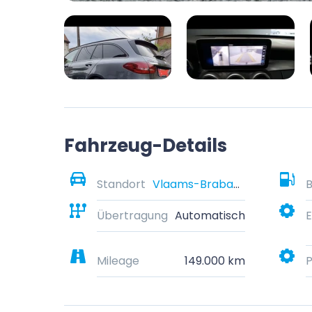
Fahrzeug-Details
Standort
Vlaams-Brabant, België
B
Übertragung
Automatisch
E
Mileage
149.000 km
P