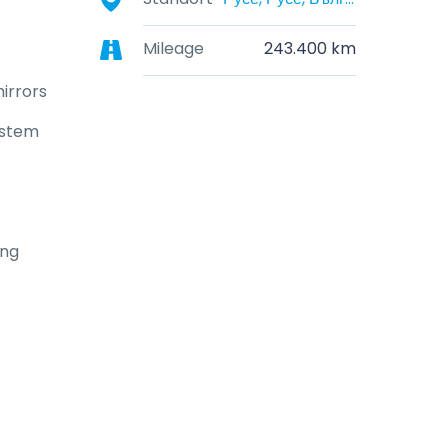
Mileage
243.400 km
mirrors
ystem
ing