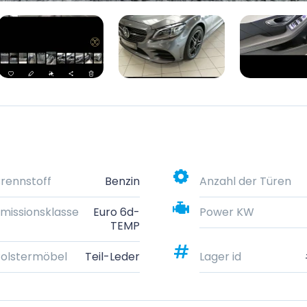
rennstoff
Benzin
Anzahl der Türen
missionsklasse
Euro 6d-
Power KW
TEMP
olstermöbel
Teil-Leder
Lager id