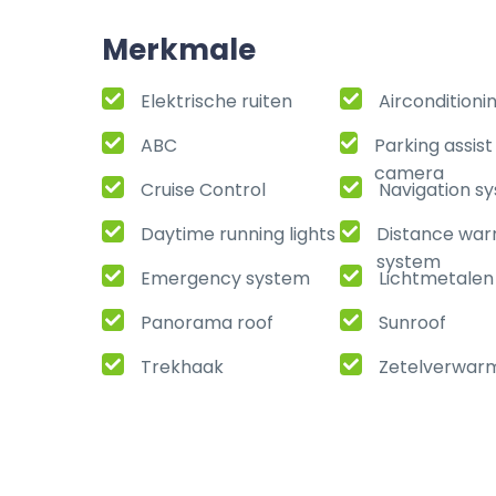
Merkmale
Elektrische ruiten
Airconditioni
ABC
Parking assis
camera
Cruise Control
Navigation s
Daytime running lights
Distance war
system
Emergency system
Lichtmetalen
Panorama roof
Sunroof
Trekhaak
Zetelverwar