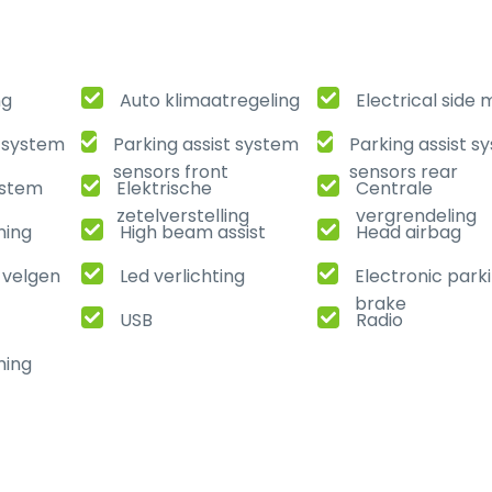
ng
Auto klimaatregeling
Electrical side 
t system
Parking assist system
Parking assist s
sensors front
sensors rear
ystem
Elektrische
Centrale
zetelverstelling
vergrendeling
ning
High beam assist
Head airbag
 velgen
Led verlichting
Electronic park
brake
USB
Radio
ming