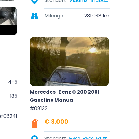
Standort
Vlaams-Brabant, België
Mileage
231.038 km
4-5
Mercedes-Benz C 200 2001
135
Gasoline Manual
#08132
#08241
€ 3.000
Standort
Русе, Русе, България