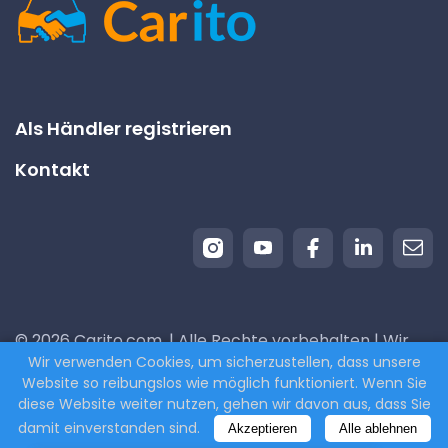
Als Händler registrieren
Kontakt
© 2026 Carito.com. | Alle Rechte vorbehalten | Wir
Wir verwenden Cookies, um sicherzustellen, dass unsere
kaufen Ihr Auto zum besten Preis! | Powered by
Website so reibungslos wie möglich funktioniert. Wenn Sie
CodiCo.io
diese Website weiter nutzen, gehen wir davon aus, dass Sie
damit einverstanden sind.
Akzeptieren
Alle ablehnen