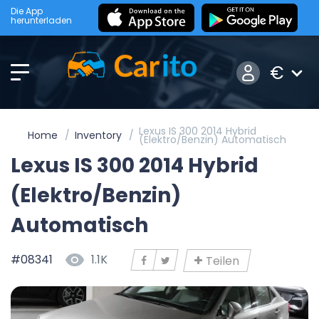
Die App
herunterladen
€
Lexus IS 300 2014 Hybrid
Home
Inventory
(Elektro/Benzin) Automatisch
Lexus IS 300 2014 Hybrid
(Elektro/Benzin)
Automatisch
#08341
1.1K
Teilen