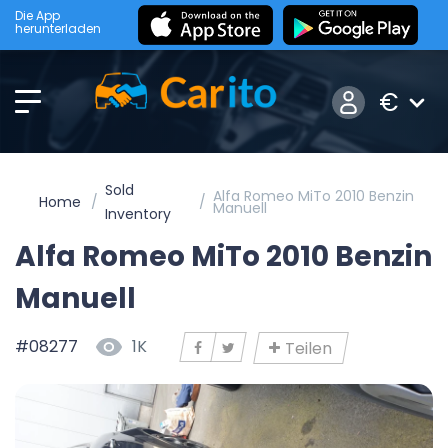
Die App
herunterladen
€
Sold
Alfa Romeo MiTo 2010 Benzin
Home
Manuell
Inventory
Alfa Romeo MiTo 2010 Benzin
Manuell
#08277
1K
Teilen