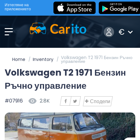
Изтегляне на
приложението
€
Volkswagen T2 1971 Бензин Ръчно
Home
Inventory
управление
Volkswagen T2 1971 Бензин
Ръчно управление
#07916
2.8K
Сподели