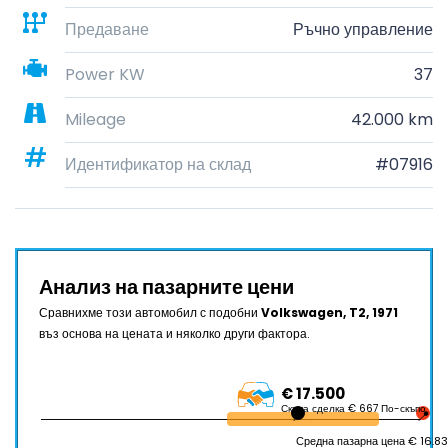
Предаване
Ръчно управление
Power KW
37
Mileage
42.000 km
Идентификатор на склад
#07916
Анализ на пазарните цени
Сравнихме този автомобил с подобни
Volkswagen, T2, 1971
въз основа на цената и няколко други фактора.
€ 17.500
Скъпа сделка € 667 По-скъпо
Средна пазарна цена € 16.8