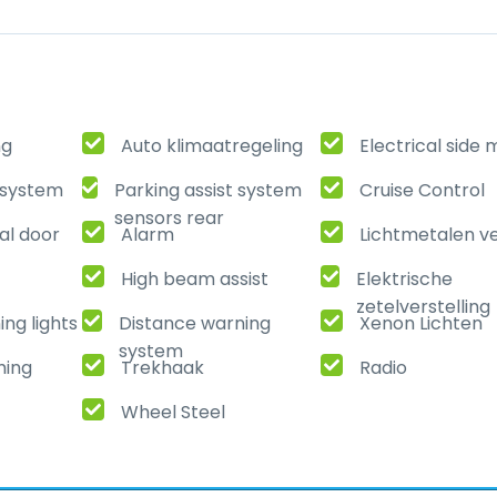
ng
Auto klimaatregeling
Electrical side 
t system
Parking assist system
Cruise Control
sensors rear
al door
Alarm
Lichtmetalen v
High beam assist
Elektrische
zetelverstelling
ng lights
Distance warning
Xenon Lichten
system
ming
Trekhaak
Radio
Wheel Steel