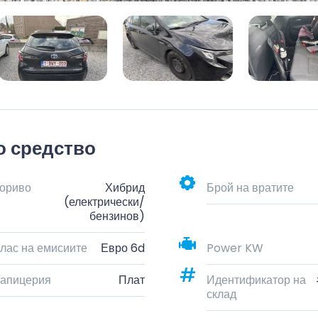
о средство
ориво
Хибрид
Брой на вратите
(електрически/
бензинов)
лас на емисиите
Евро 6d
Power KW
апицерия
Плат
Идентификатор на
склад