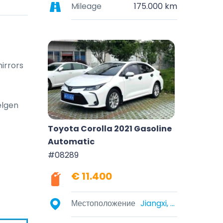
Mileage
175.000 km
mirrors
elgen
Toyota Corolla 2021 Gasoline
Automatic
#08289
€ 11.400
Местоположение
Jiangxi, China