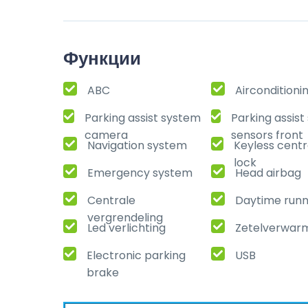
Функции
ABC
Airconditioni
Parking assist system
Parking assis
camera
sensors front
Navigation system
Keyless centr
lock
Emergency system
Head airbag
Centrale
Daytime runni
vergrendeling
Led verlichting
Zetelverwar
Electronic parking
USB
brake