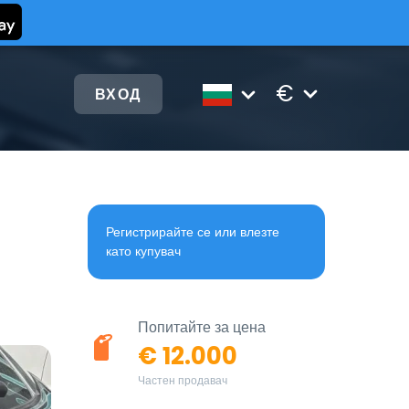
€
ВХОД
Регистрирайте се или влезте
като купувач
Попитайте за цена
€ 12.000
Частен продавач