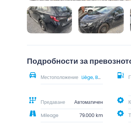
Подробности за превознот
Местоположение
Liège, Belgium
Г
Предаване
Автоматичен
К
Mileage
79.000 km
Т