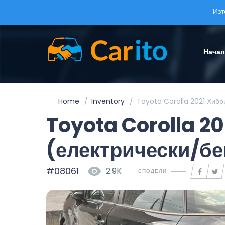
Изт
Нача
Home
Inventory
Toyota Corolla 2021 Хибр
Toyota Corolla 2
(електрически/б
#08061
2.9K
СПОДЕЛИ