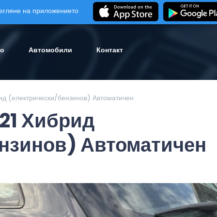
егляне на приложението
ло
Автомобили
Контакт
ид (електрически/бензинов) Автоматичен
021 Хибрид
ензинов) Автоматичен