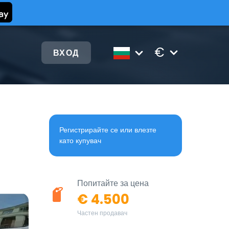
€
ВХОД
Регистрирайте се или влезте
като купувач
Попитайте за цена
€ 4.500
Частен продавач