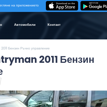
егляне на приложението
ло
Автомобили
Контакт
2011 Бензин Ръчно управление
tryman 2011 Бензин
е