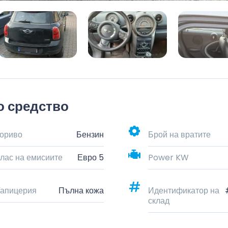
о средство
ориво
Бензин
Брой на вратите
лас на емисиите
Евро 5
Power KW
апицерия
Пълна кожа
Идентификатор на
склад