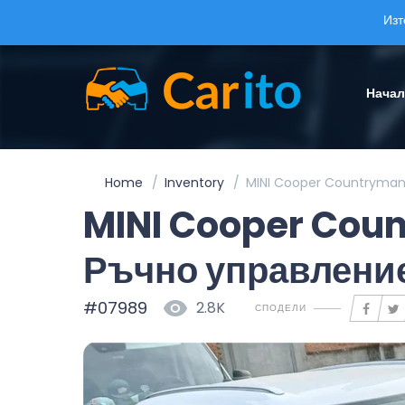
Изт
Нача
Home
Inventory
MINI Cooper Countryman 
MINI Cooper Coun
Ръчно управлени
#07989
2.8K
СПОДЕЛИ