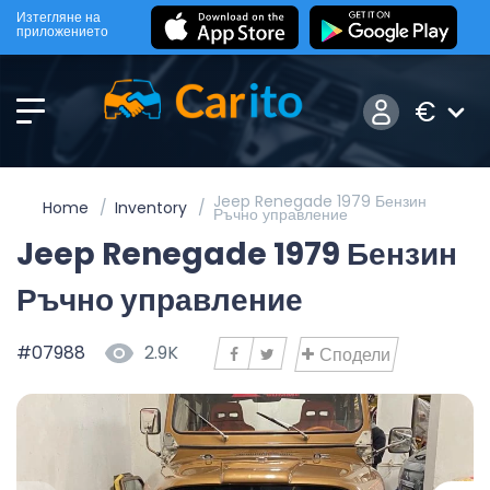
Изтегляне на
приложението
€
Jeep Renegade 1979 Бензин
Home
Inventory
Ръчно управление
Jeep Renegade 1979 Бензин
Ръчно управление
#07988
2.9K
Сподели