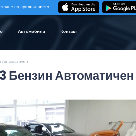
егляне на приложението
ло
Автомобили
Контакт
н Автоматичен
3 Бензин Автоматичен