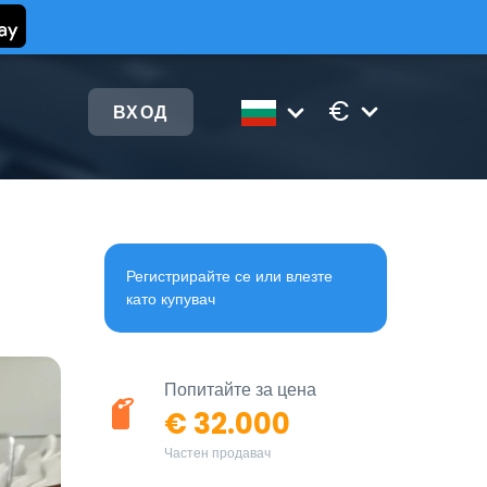
€
ВХОД
Регистрирайте се или влезте
като купувач
Попитайте за цена
€ 32.000
Частен продавач