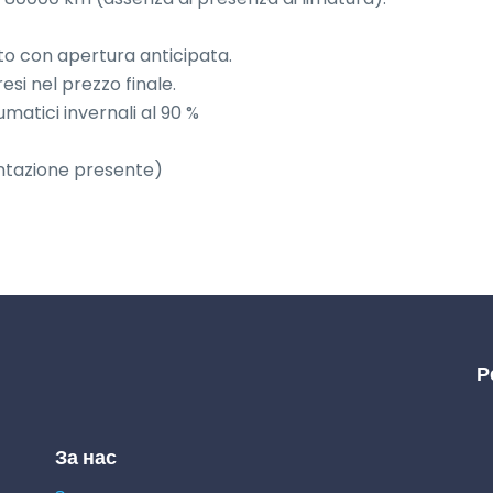
to con apertura anticipata.

si nel prezzo finale.

atici invernali al 90 %

ntazione presente)
Р
За нас