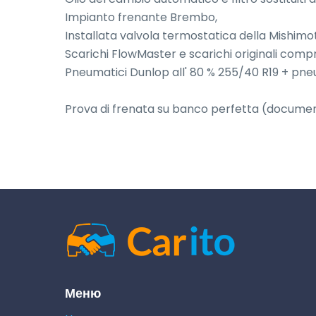
Impianto frenante Brembo, 

Installata valvola termostatica della Mishimo
Scarichi FlowMaster e scarichi originali compre
Pneumatici Dunlop all' 80 % 255/40 R19 + pneum
Prova di frenata su banco perfetta (docume
Меню