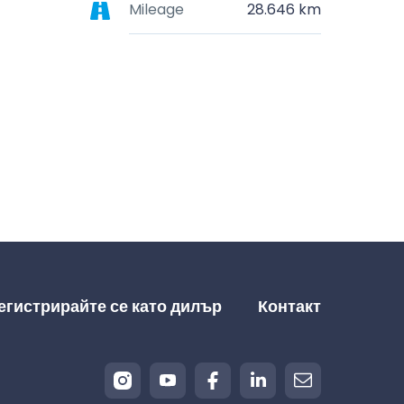
Mileage
28.646 km
егистрирайте се като дилър
Контакт