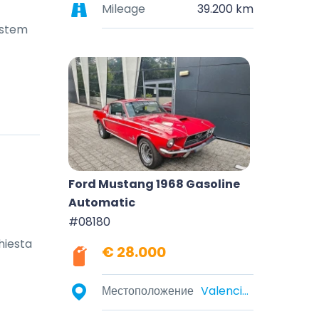
Mileage
39.200 km
ystem
Ford Mustang 1968 Gasoline
Automatic
#08180
iesta 
€ 28.000
Местоположение
Valencia, Valencian Community, Spain