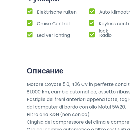
Elektrische ruiten
Auto klimaat
Cruise Control
Keyless centr
lock
Led verlichting
Radio
Описание
Motore Coyote 5.0, 426 CV in perfette condizio
81.000 km, cambio automatico, assetto ribass
Pastiglie dei freni anteriori appena fatte, t
dal computer di bordo con olio Motul 5W20.

Filtro aria K&N (non conico)

Cinghia del compressore del clima e compress
Olio del cambio automatico e filtro sostituiti