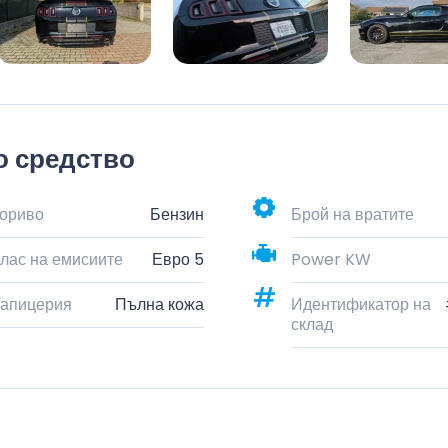
о средство
ориво
Бензин
Брой на вратите
лас на емисиите
Евро 5
Power KW
апицерия
Пълна кожа
Идентификатор на
склад