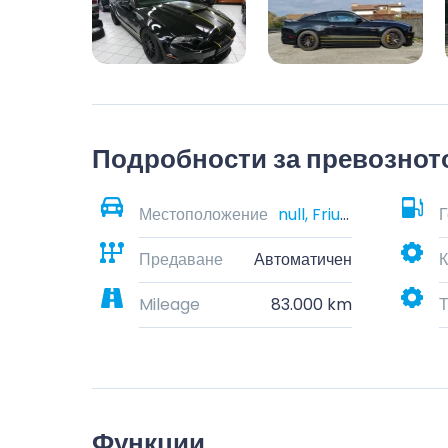
Подробности за превознот
Местоположение
null, Friuli-Venezia Giulia, Italia
Г
Предаване
Автоматичен
К
Mileage
83.000 km
Т
Функции