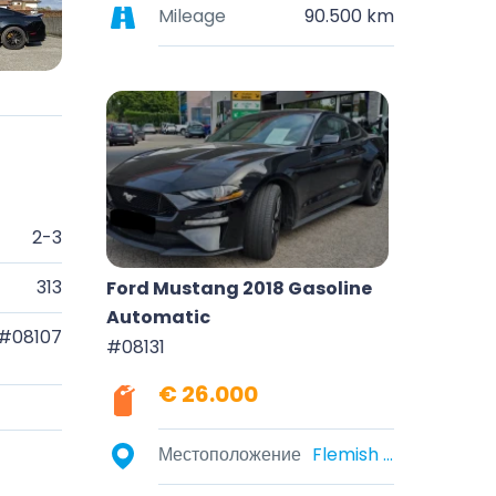
Mileage
90.500 km
2-3
313
Ford Mustang 2018 Gasoline
Automatic
#08107
#08131
€ 26.000
Местоположение
Flemish Brabant, Belgium