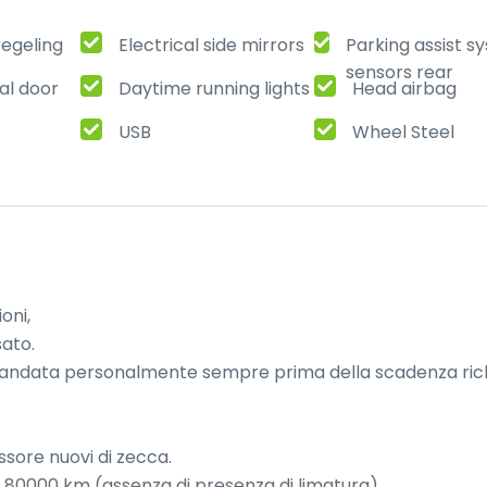
regeling
Electrical side mirrors
Parking assist s
sensors rear
al door
Daytime running lights
Head airbag
USB
Wheel Steel
ni,

ato.

agliandata personalmente sempre prima della scadenza rich
ore nuovi di zecca.

 a 80000 km (assenza di presenza di limatura).
