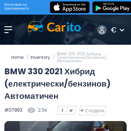
Изтегляне на
приложението
€
BMW 330 2021 Хибрид
Home
Inventory
(електрически/бензинов)
Автоматичен
BMW 330 2021 Хибрид
(електрически/бензинов)
Автоматичен
#07993
2.5K
Сподели