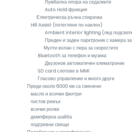
               Лумбална опора на седалките

               Auto Hold функция

        Електрическа ръчна спирачка

   Hill Assist (потегляне по наклон)

               Ambient interior lighting (лед подсветка в краката)

               Преден и заден парктроник с камера за задно виждане

              Мулти волан с пера за скоростите

         Bluetooth за телефон и музика

               Двузонов автоматичен климатроник

         SD card слотове в MMI

         Гласово управление и много други 

Преди около 6000 км са сменени: 

   масло и всички филтри

   пистов ремък

   всички ролки

   демпферна шайба

   подгревни свещи
