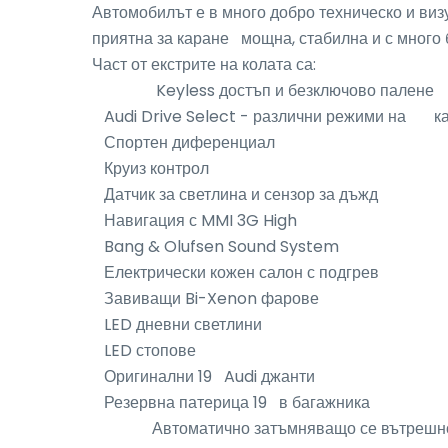
Автомобилът е в много добро техническо и виз
приятна за каране   мощна, стабилна и с много 
Част от екстрите на колата са: 

                Keyless достъп и безключово палене

   Audi Drive Select - различни режими на       каране и поведение на автомобила

   Спортен диференциал

   Круиз контрол

   Датчик за светлина и сензор за дъжд

   Навигация с MMI 3G High

   Bang & Olufsen Sound System

   Електрически кожен салон с подгрев

   Завиващи Bi-Xenon фарове

   LED дневни светлини

   LED стопове

   Оригинални 19   Audi джанти

   Резервна патерица 19   в багажника

               Автоматично затъмняващо се вътрешно огледало
