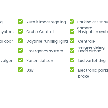
ng
Auto klimaatregeling
Parking assist 
camera
t system
Cruise Control
Navigation sys
al door
Daytime running lights
Centrale
vergrendeling
Emergency system
Head airbag
 velgen
Xenon Lichten
Led verlichting
USB
Electronic park
brake