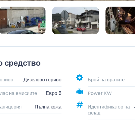
о средство
ориво
Дизелово гориво
Брой на вратите
лас на емисиите
Евро 5
Power KW
апицерия
Пълна кожа
Идентификатор на
склад