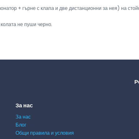
о колата не пуши черно.
Р
За нас
За нас
Блог
Общи правила и условия