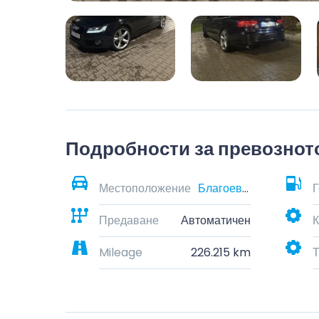
Подробности за превознот
Местоположение
Благоевград, Благоевград, България
Г
Предаване
Автоматичен
К
Mileage
226.215 km
Т