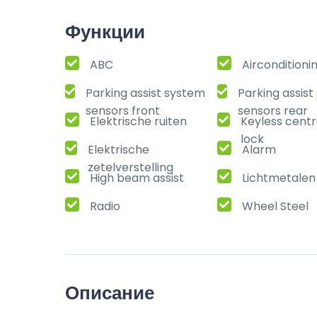
Функции
ABC
Airconditioni
Parking assist system
Parking assis
sensors front
sensors rear
Elektrische ruiten
Keyless centr
lock
Elektrische
Alarm
zetelverstelling
High beam assist
Lichtmetalen
Radio
Wheel Steel
Описание