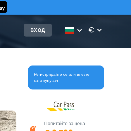
€
ВХОД
Регистрирайте се или влезте
като купувач
Попитайте за цена