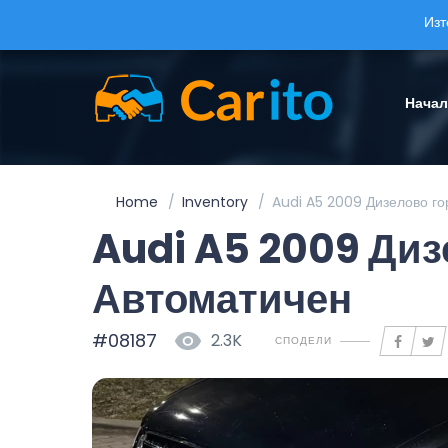
Изт
Нача
Home
Inventory
Audi A5 2009 Дизелово го
Audi A5 2009 Диз
Автоматичен
#08187
2.3K
СПОДЕЛИ