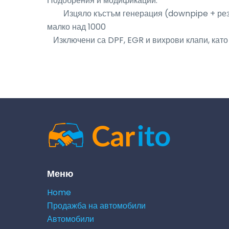
Подобрения и модификации: 

        Изцяло къстъм генерация (downpipe + резонатор + гърне с клапа и две дистанционни за нея) на стойност 
малко над 1000 

   Изключени са DPF, EGR и вихрови клапи, кат
Меню
Home
Продажба на автомобили
Автомобили