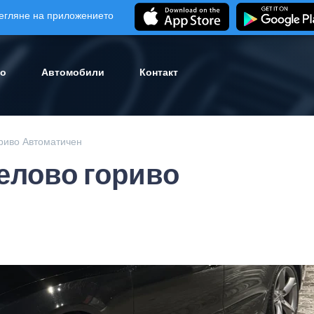
егляне на приложението
ло
Автомобили
Контакт
риво Автоматичен
елово гориво