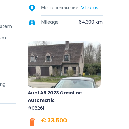
Местоположение
Vlaams-Brabant, België
Mileage
64.300 km
system
tem
ing
Audi A5 2023 Gasoline
Automatic
#08261
€ 33.500