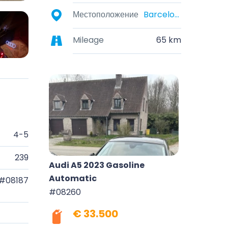
Местоположение
Barcelona, Catalonia, Spain
Mileage
65 km
4-5
239
Audi A5 2023 Gasoline
Automatic
#08187
#08260
€ 33.500