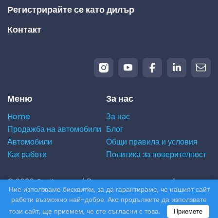
Регистрирайте се като дилър
Контакт
Меню
За нас
Home
За нас
Продажба на автомобили
Блог
Автомобили
Общи правила и условия
Как работи
Политика за поверителност
© 2026 Carito.com. | Всички права запазени |
Ние използваме бисквитки, за да гарантираме, че нашият сайт
Купуваме вашия автомобил на най-добрата цена! |
работи възможно най-добре. Ако продължите да използвате
Powered by
CodiCo.io
този сайт, ще приемем, че сте съгласни с това.
Приемете