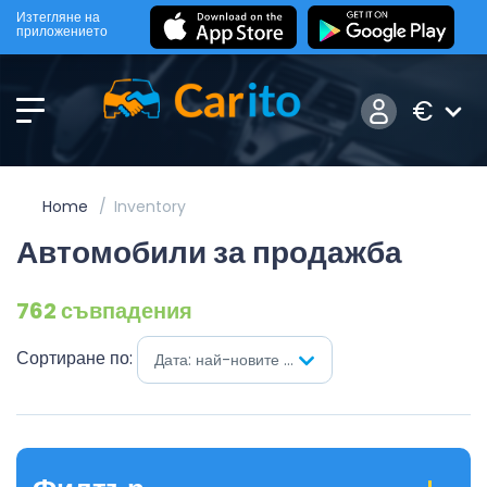
Изтегляне на
приложението
€
Home
Inventory
Автомобили за продажба
762 съвпадения
Сортиране по:
Дата: най-новите на първо място