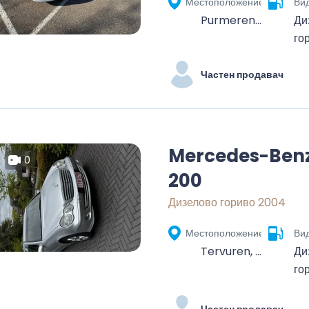
Местоположение
Вид
Purmerend, North Holland, Netherlands
Ди
го
Частен продавач
Mercedes-Ben
0
200
Дизелово гориво 2004
Местоположение
Вид
Tervuren, Leuven, Vlaams-Brabant, Vlaanderen, 3080, België
Ди
го