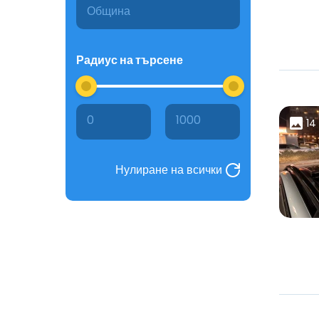
Радиус на търсене
0
1000
14
Нулиране на всички