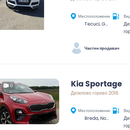
Местоположение
Вид
Tecuci, Galați, România
Ди
го
Частен продавач
Kia Sportage
0
Дизелово гориво 2018
Местоположение
Вид
Breda, North Brabant, Netherlands
Ди
го