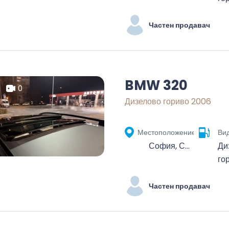
Частен продавач
BMW 320
0
Дизелово гориво 2006
Местоположение
Вид
София, Средец, Столична, София-град, България
Ди
го
Частен продавач