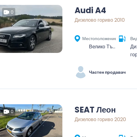
Audi A4
0
Дизелово гориво 2010
Местоположение
Вид
Велико Търново, България
Ди
го
Частен продавач
SEAT Леон
0
Дизелово гориво 2020