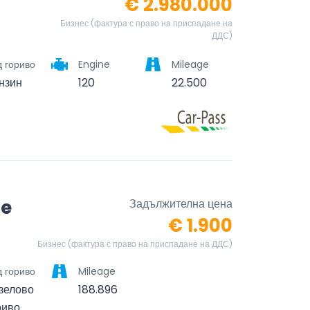
€ 2.980.000
Бизнес (фактура с право на приспадане на
ДДС)
 гориво
Engine
Mileage
нзин
120
22.500
ne
Задължителна цена
€ 1.900
Бизнес (фактура с право на приспадане на ДДС)
 гориво
Mileage
зелово
188.896
риво