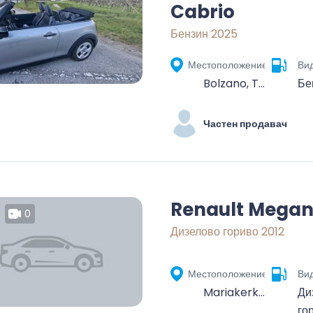
Cabrio
Бензин 2025
Местоположение
Вид
Bolzano, Trentino-Alto Adige, 39100, Italia
Бе
Частен продавач
Renault Mega
0
Дизелово гориво 2012
Местоположение
Вид
Mariakerke, Ghent, Gent, East Flanders, Flanders, 9030, Belgium
Ди
го