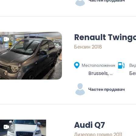
Частен продавач
Renault Twing
0
Бензин 2018
Местоположение
Вид
Brussels, Brussels-Capital, Belgium
Бе
Частен продавач
Audi Q7
0
Дизелово гориво 2011