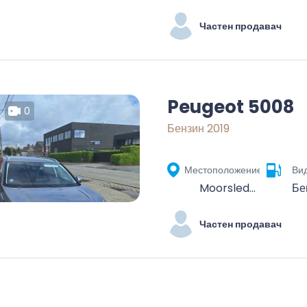
Частен продавач
Peugeot 5008
0
Бензин 2019
Местоположение
Вид
Moorslede, Roeselare, West Flanders, Flanders, 8890, Belgium
Бе
Частен продавач