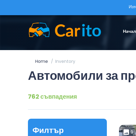
Изт
Нача
Home
Inventory
Автомобили за п
762 съвпадения
Филтър
9