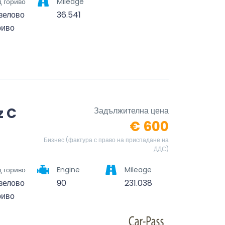
 гориво
Mileage
зелово
36.541
риво
z C
Задължителна цена
€ 600
Бизнес (фактура с право на приспадане на
ДДС)
 гориво
Engine
Mileage
зелово
90
231.038
риво