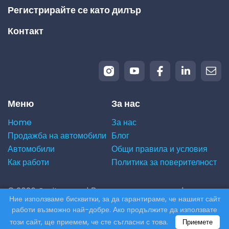
Регистрирайте се като дилър
Контакт
Меню
За нас
Home
За нас
Продажба на автомобили
Блог
Автомобили
Общи правила и условия
Как работи
Политика за поверителност
© 2026 Carito.com. | Всички права запазени |
Ние използваме бисквитки, за да гарантираме, че нашият сайт
Купуваме вашия автомобил на най-добрата цена! |
работи възможно най-добре. Ако продължите да използвате
Powered by
CodiCo.io
този сайт, ще приемем, че сте съгласни с това.
Приемете