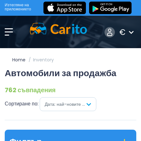
Изтегляне на
приложението
€
Home
Inventory
Автомобили за продажба
762 съвпадения
Сортиране по:
Дата: най-новите на първо място